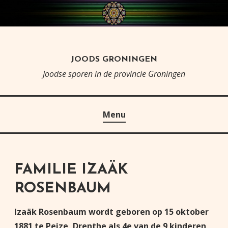
Skip
to
content
JOODS GRONINGEN
Joodse sporen in de provincie Groningen
Menu
FAMILIE IZAÄK
ROSENBAUM
Izaäk Rosenbaum wordt geboren op 15 oktober
1881 te Peize, Drenthe als 4e van de 9 kinderen