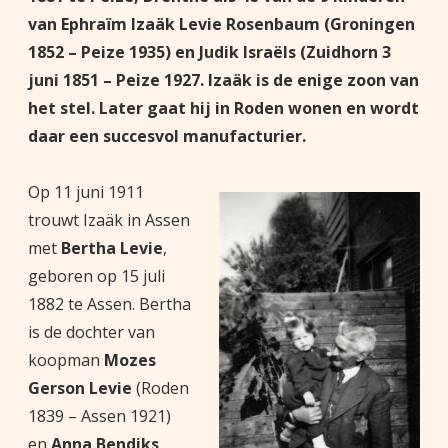
van Ephraïm Izaäk Levie Rosenbaum (Groningen
1852 – Peize 1935) en Judik Israëls
(Zuidhorn 3
juni 1851 – Peize 1927. Izaäk is de enige zoon van
het stel. Later gaat hij in Roden wonen en wordt
daar een succesvol manufacturier.
Op 11 juni 1911
trouwt Izaäk in Assen
met
Bertha Levie
,
geboren op 15 juli
1882 te Assen. Bertha
is de dochter van
koopman
Mozes
Gerson Levie
(Roden
1839 – Assen 1921)
en
Anna Bendiks