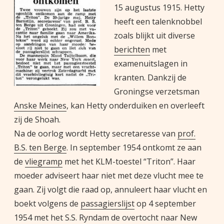
15 augustus 1915. Hetty
heeft een talenknobbel
zoals blijkt uit diverse
berichten
met
examenuitslagen in
kranten. Dankzij de
Groningse verzetsman
Anske Meines
, kan Hetty onderduiken en overleeft
zij de Shoah.
Na de oorlog wordt Hetty secretaresse van
prof.
B.S. ten Berge
. In september 1954 ontkomt ze aan
de
vliegramp
met het KLM-toestel “Triton”. Haar
moeder adviseert haar niet met deze vlucht mee te
gaan. Zij volgt die raad op, annuleert haar vlucht en
boekt volgens de
passagierslijst
op 4 september
1954 met het S.S. Ryndam de overtocht naar New