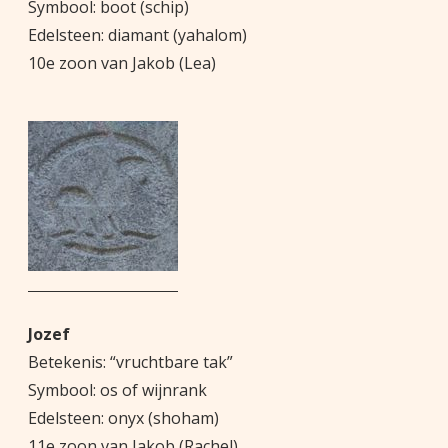
Symbool: boot (schip)
Edelsteen: diamant (yahalom)
10e zoon van Jakob (Lea)
Jozef
Betekenis: “vruchtbare tak”
Symbool: os of wijnrank
Edelsteen: onyx (shoham)
11e zoon van Jakob (Rachel)