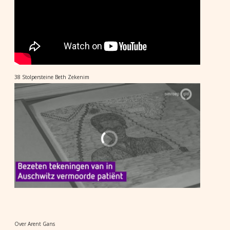
38 Stolpersteine Beth Zekenim
Over Arent Gans