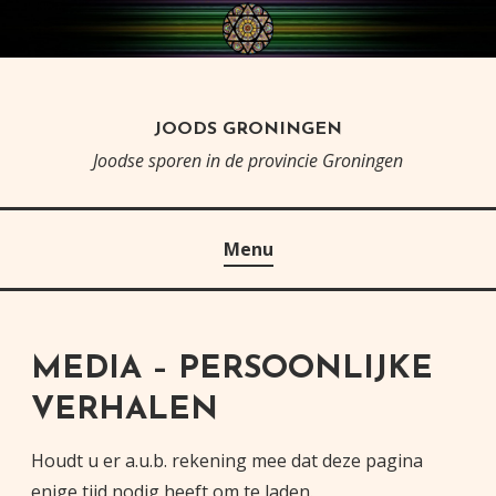
Skip
to
content
JOODS GRONINGEN
Joodse sporen in de provincie Groningen
Menu
MEDIA – PERSOONLIJKE
VERHALEN
Houdt u er a.u.b. rekening mee dat deze pagina
enige tijd nodig heeft om te laden.